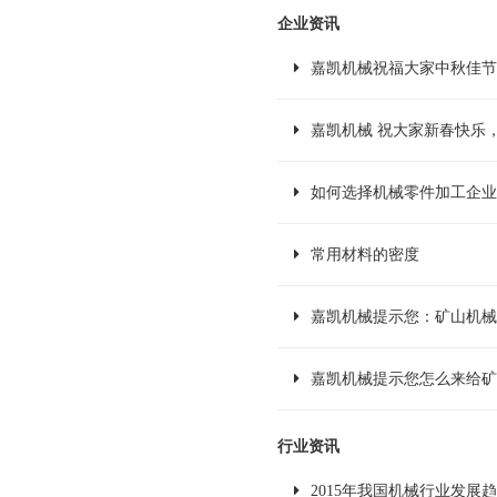
企业资讯
嘉凯机械祝福大家中秋佳节
嘉凯机械 祝大家新春快乐
如何选择机械零件加工企业
常用材料的密度
嘉凯机械提示您：矿山机械
嘉凯机械提示您怎么来给矿
行业资讯
2015年我国机械行业发展